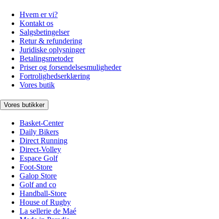
Hvem er vi?
Kontakt os
Salgsbetingelser
Retur & refundering
Juridiske oplysninger
Betalingsmetoder
Priser og forsendelsesmuligheder
Fortrolighedserklæring
Vores butik
Vores butikker
Basket-Center
Daily Bikers
Direct Running
Direct-Volley
Espace Golf
Foot-Store
Galop Store
Golf and co
Handball-Store
House of Rugby
La sellerie de Maé