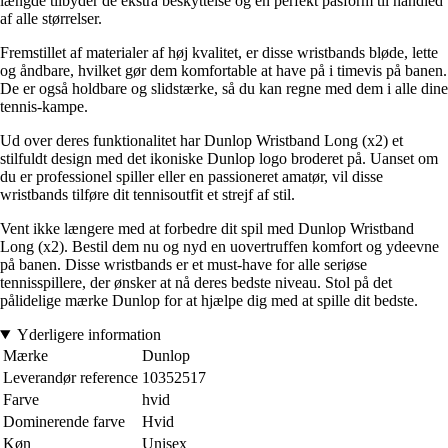
længde tilbyder de ekstra beskyttelse og en perfekt pasform til håndled
af alle størrelser.
Fremstillet af materialer af høj kvalitet, er disse wristbands bløde, lette
og åndbare, hvilket gør dem komfortable at have på i timevis på banen.
De er også holdbare og slidstærke, så du kan regne med dem i alle dine
tennis-kampe.
Ud over deres funktionalitet har Dunlop Wristband Long (x2) et
stilfuldt design med det ikoniske Dunlop logo broderet på. Uanset om
du er professionel spiller eller en passioneret amatør, vil disse
wristbands tilføre dit tennisoutfit et strejf af stil.
Vent ikke længere med at forbedre dit spil med Dunlop Wristband
Long (x2). Bestil dem nu og nyd en uovertruffen komfort og ydeevne
på banen. Disse wristbands er et must-have for alle seriøse
tennisspillere, der ønsker at nå deres bedste niveau. Stol på det
pålidelige mærke Dunlop for at hjælpe dig med at spille dit bedste.
Yderligere information
Mærke
Dunlop
Leverandør reference
10352517
Farve
hvid
Dominerende farve
Hvid
Køn
Unisex