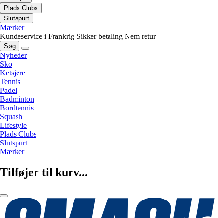
Plads Clubs
Slutspurt
Mærker
Kundeservice i Frankrig
Sikker betaling
Nem retur
Søg
Nyheder
Sko
Ketsjere
Tennis
Padel
Badminton
Bordtennis
Squash
Lifestyle
Plads Clubs
Slutspurt
Mærker
Tilføjer til kurv...