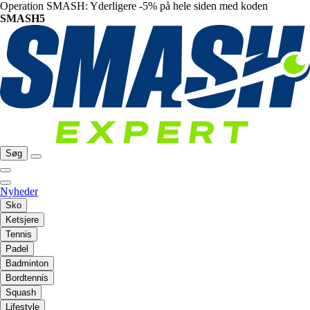
Operation SMASH: Yderligere -5% på hele siden med koden
SMASH5
Søg
Nyheder
Sko
Ketsjere
Tennis
Padel
Badminton
Bordtennis
Squash
Lifestyle