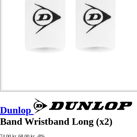
Dunlop
Band Wristband Long (x2)
74,00 kr.
68,00 kr.
-8%