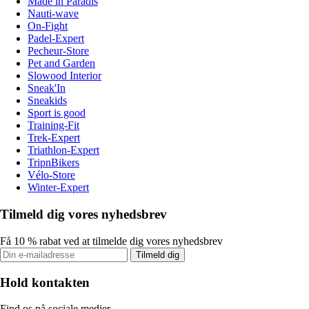
Made in Paradis
Nauti-wave
On-Fight
Padel-Expert
Pecheur-Store
Pet and Garden
Slowood Interior
Sneak'In
Sneakids
Sport is good
Training-Fit
Trek-Expert
Triathlon-Expert
TripnBikers
Vélo-Store
Winter-Expert
Tilmeld dig vores nyhedsbrev
Få 10 % rabat ved at tilmelde dig vores nyhedsbrev
Tilmeld dig
Hold kontakten
Find os på sociale medier