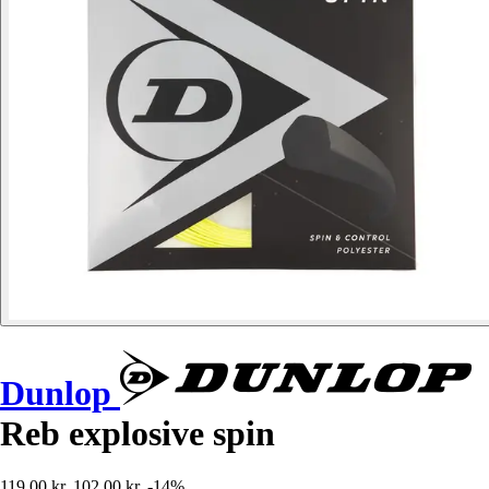
Dunlop
Reb explosive spin
119,00 kr.
102,00 kr.
-14%