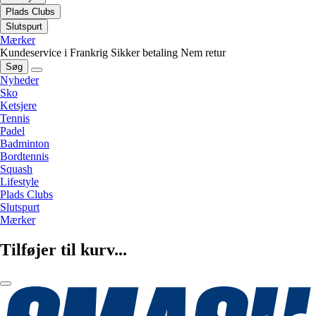
Plads Clubs
Slutspurt
Mærker
Kundeservice i Frankrig
Sikker betaling
Nem retur
Søg
Nyheder
Sko
Ketsjere
Tennis
Padel
Badminton
Bordtennis
Squash
Lifestyle
Plads Clubs
Slutspurt
Mærker
Tilføjer til kurv...