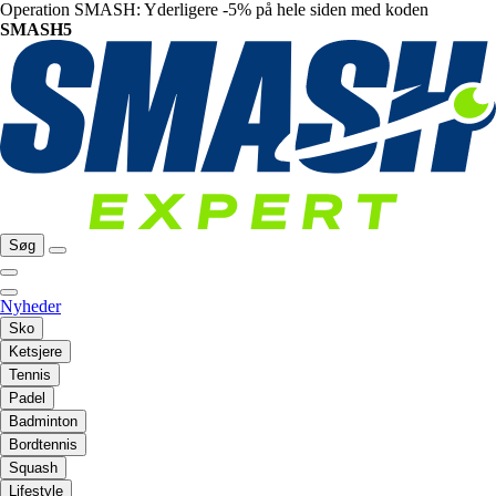
Operation SMASH: Yderligere -5% på hele siden med koden
SMASH5
Søg
Nyheder
Sko
Ketsjere
Tennis
Padel
Badminton
Bordtennis
Squash
Lifestyle