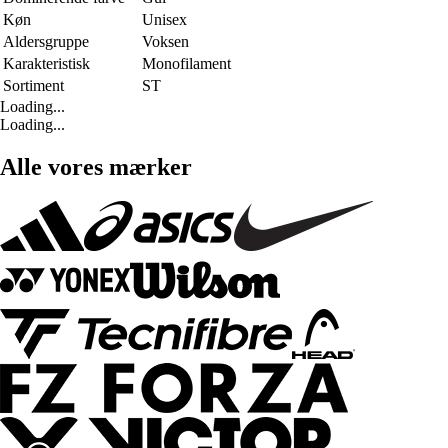
Køn
Unisex
Aldersgruppe
Voksen
Karakteristisk
Monofilament
Sortiment
ST
Loading...
Loading...
Alle vores mærker