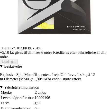
119,00 kr.
102,00 kr.
-14%
+5,10 kr.
gives til din naeste ordre
Krediteres efter bekraeftelse af din
ordre
Loading...
Beskrivelse
Explosive Spin Monofilamenter af reb. Gul farve. 1 stk. på 12
m.Diameter (MM/G): 1,30/16For endnu større effekt.
Yderligere information
Mærke
Dunlop
Leverandør reference
10299196
Farve
gul
Dominerende farve
Gul