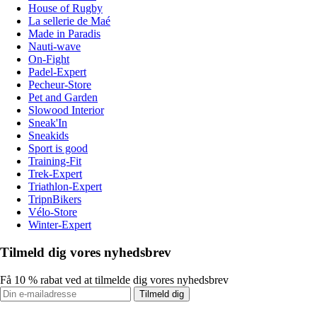
House of Rugby
La sellerie de Maé
Made in Paradis
Nauti-wave
On-Fight
Padel-Expert
Pecheur-Store
Pet and Garden
Slowood Interior
Sneak'In
Sneakids
Sport is good
Training-Fit
Trek-Expert
Triathlon-Expert
TripnBikers
Vélo-Store
Winter-Expert
Tilmeld dig vores nyhedsbrev
Få 10 % rabat ved at tilmelde dig vores nyhedsbrev
Tilmeld dig