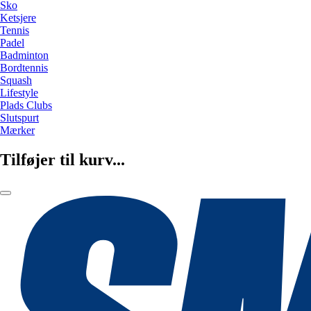
Sko
Ketsjere
Tennis
Padel
Badminton
Bordtennis
Squash
Lifestyle
Plads Clubs
Slutspurt
Mærker
Tilføjer til kurv...