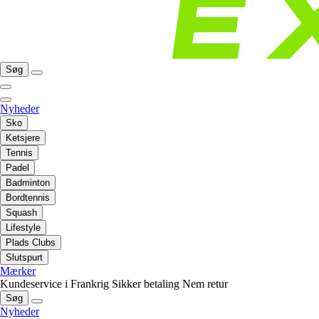
Søg
Nyheder
Sko
Ketsjere
Tennis
Padel
Badminton
Bordtennis
Squash
Lifestyle
Plads Clubs
Slutspurt
Mærker
Kundeservice i Frankrig
Sikker betaling
Nem retur
Søg
Nyheder