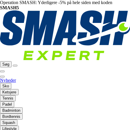
Operation SMASH: Yderligere -5% på hele siden med koden
SMASH5
Søg
Nyheder
Sko
Ketsjere
Tennis
Padel
Badminton
Bordtennis
Squash
Lifestyle