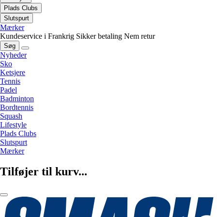
Plads Clubs
Slutspurt
Mærker
Kundeservice i Frankrig
Sikker betaling
Nem retur
Søg
Nyheder
Sko
Ketsjere
Tennis
Padel
Badminton
Bordtennis
Squash
Lifestyle
Plads Clubs
Slutspurt
Mærker
Tilføjer til kurv...