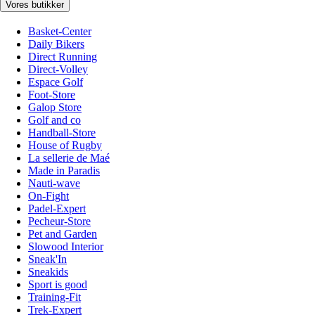
Vores butikker
Basket-Center
Daily Bikers
Direct Running
Direct-Volley
Espace Golf
Foot-Store
Galop Store
Golf and co
Handball-Store
House of Rugby
La sellerie de Maé
Made in Paradis
Nauti-wave
On-Fight
Padel-Expert
Pecheur-Store
Pet and Garden
Slowood Interior
Sneak'In
Sneakids
Sport is good
Training-Fit
Trek-Expert