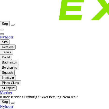
Søg
Nyheder
Sko
Ketsjere
Tennis
Padel
Badminton
Bordtennis
Squash
Lifestyle
Plads Clubs
Slutspurt
Mærker
Kundeservice i Frankrig
Sikker betaling
Nem retur
Søg
Nyheder