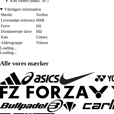
Kan vaskes (maks. 30°)
Yderligere information
Mærke
Sveltus
Leverandør reference
0008
Farve
blå
Dominerende farve
Blå
Køn
Unisex
Aldersgruppe
Voksen
Loading...
Loading...
Alle vores mærker